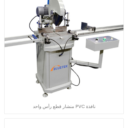
نافذة PVC منشار قطع رأس واحد