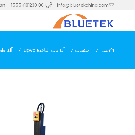
ian
+86 15554181230
info@bluetekchina.com
بيت
منتجات
آلة باب النافذة upvc
آلة طحن 