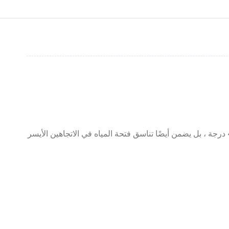
• يمكن لرأس الطحن المائل تغيير زاوية الطحن ، ويمكنه أيضًا تحريك الرفع واليمين تلقائيًا ، ولا يمكنه فقط طحن فتحة المياه بزاوية 45 درجة ، بل يضمن أيضًا تناسق فتحة المياه في الاتجاهين الأيسر