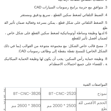
3. متوافق مع حزمة برامج رسومات السيارات CAD
4. الضبط التلقائي لضغط سكين القطع ، سريع ودقيق ومستقر
5. الضغط التلقائي على شكل قطع ، يمكن بسرعة وفعالية ضمان تأثير الق
طع.
6.لديها وظيفة وساطة أوتوماتيكية لضغط سكين القطع على شكل خاص ،
لضمان أفضل تأثير للقطع.
7. مسح قالب خاص الشكل: مع مجموعة متنوعة من القوالب (بما في ذلك
الشكل الخاص) للمسح نقطة بنقطة إلى وظائف رسومات CAD.
8. وظيفة حماية رأس السكين: يجب أن يكون لها وظيفة الحماية الميكانيكي
ة ، للقضاء على جميع احتمالات الاصطدام.
المواصفات الفنية
-42
نموذج
BT-CNC-2520
BT-CNC-3826
28
الحجم الأقصى للق
2500 * 2000 مم
3800 * 2600 مم
طع
مم