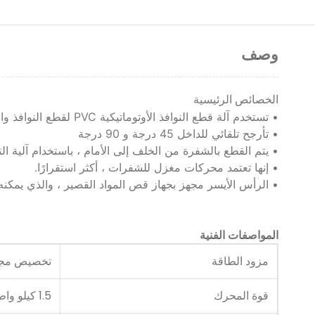
وصف
الخصائص الرئيسية
• تستخدم آلة قطع النوافذ الأوتوماتيكية PVC لقطع النوافذ والأبواب المصنوعة من الألومنيوم و UPVC.
• تأرجح تلقائي للداخل 45 درجة و 90 درجة
• يتم القطع بالشفرة من الخلف إلى الأمام ، باستخدام آلية الت
• إنها تعتمد محركات مغزل للشفرات ، أكثر استقرارًا.
• الرأس الأيسر مجهز بجهاز قص المواد القصير ، والذي يمكنه
المواصفات الفنية
مزود الطاقة
تخصيص مجا
قوة المحرك
1.5 كيلو واط * 2