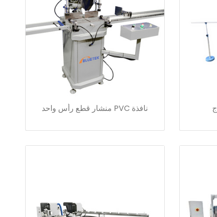
ج
نافذة PVC منشار قطع رأس واحد