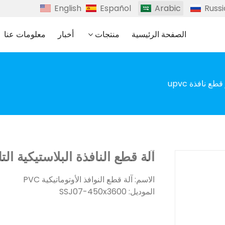
English
Español
Arabic
Russ
الصفحة الرئيسية
منتجات
أخبار
معلومات عنا
ع نافذة upvc
آلة قطع النافذة البلاستيكية الت
الاسم: آلة قطع النوافذ الأوتوماتيكية PVC
الموديل: SSJ07-450x3600