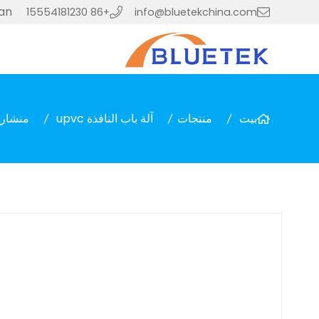
ian
+86 15554181230
info@bluetekchina.com
بيت
منتجات
آلة باب النافذة upvc
منشار قط