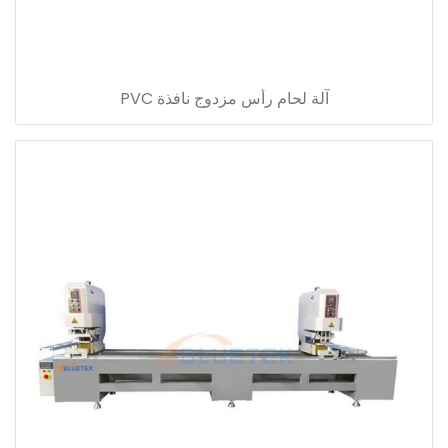
آلة لحام رأس مزدوج نافذة PVC