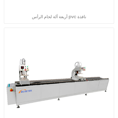
نافذة pvc أربعة آلة لحام الرأس