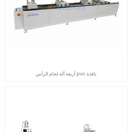
نافذة pvc أربعة آلة لحام الرأس