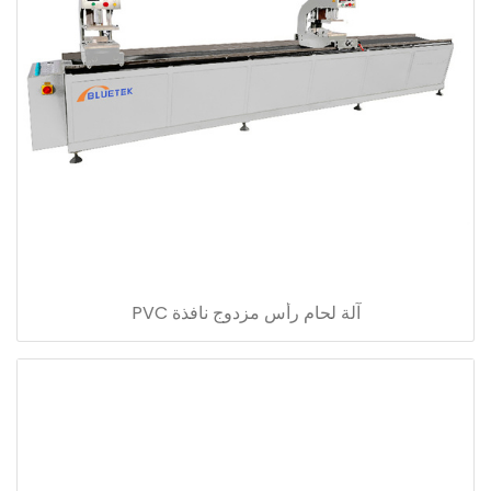
آلة لحام رأس مزدوج نافذة PVC