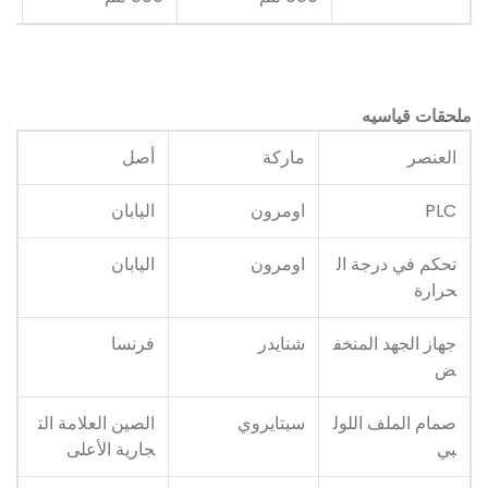
ملحقات قياسيه
العنصر
ماركة
أصل
PLC
اومرون
اليابان
تحكم في درجة ال
اومرون
اليابان
حرارة
جهاز الجهد المنخف
شنايدر
فرنسا
ض
صمام الملف اللول
سيتايروي
الصين العلامة الت
بي
جارية الأعلى