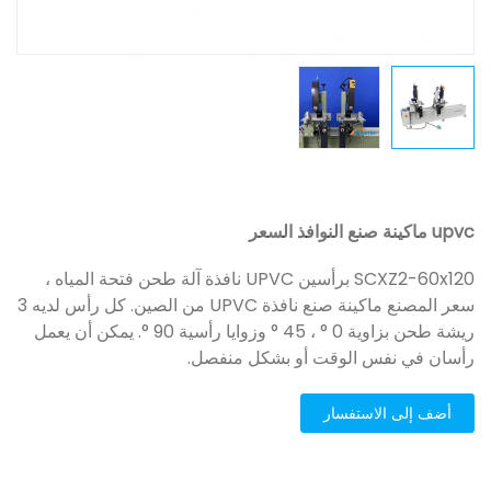
upvc ماكينة صنع النوافذ السعر
SCXZ2-60x120 برأسين UPVC نافذة آلة طحن فتحة المياه ،
سعر المصنع ماكينة صنع نافذة UPVC من الصين. كل رأس لديه 3
ريشة طحن بزاوية 0 ° ، 45 ° وزوايا رأسية 90 °. يمكن أن يعمل
رأسان في نفس الوقت أو بشكل منفصل.
أضف إلى الاستفسار