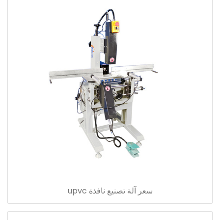
سعر آلة تصنيع نافذة upvc