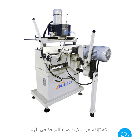
upvc سعر ماكينة صنع النوافذ في الهند