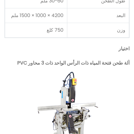
طول الطحن
30-60 ملم
البعد
4200 × 1000 × 1500 ملم
وزن
750 كلغ
اختيار
آلة طحن فتحة المياه ذات الرأس الواحد ذات 3 محاور PVC