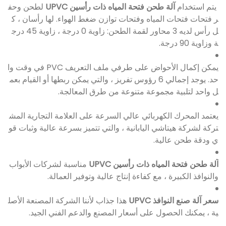
يتم استخدام
آلة طحن فتحة المياه ذات رأسين UPVC
لطحن وحف
ر فتحات فتحات المياه وفتحات توازن ضغط الهواء. لها رأسان ، ك
ل رأس لديه 3 محاور لقمة الطحن: زاوية 0 درجة ، زاوية 45 درج
ة وزاوية 90 درجة.
يمكن إكمال الأحواض على طرفي ملف التعريف PVC في وقت وا
حد. يوجد إجمالي 6 رؤوس تفريز ، والتي يمكن ربطها أو القيام بعم
ل واحد لتلبية مجموعة متنوعة من طرق المعالجة.
يعتمد المحرك الكهربائي عالي السرعة على العلامة التجارية المش
تركة لشركة هيتاشي اليابانية ، والتي تتميز بسرعة عالية وثبات قو
ي ودقة طحن عالية.
آلة طحن فتحة المياه ذات رأسين UPVC
مناسبة لشركات الأبواب
والنوافذ الكبيرة ، مع كفاءة إنتاج عالية وتوفير العمالة.
سعر آلة صنع النوافذ UPVC
هذا جذاب لأننا الشركة المصنعة الأصل
ية ، يمكنك الحصول على أسعار المصنع والدعم الفني الجيد.