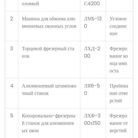
оловкой
С4200
2
Машина для обжима алю
ЛМБ-13
Угловое
миниевых оконных углов
0
соедине
ние
3
Торцевой фрезерный ста
ЛХД-2
Фрезеро
нок
00
вание ко
нца имп
оста
4
Алюминиевый штампово
ЛЯ6-5
Пробива
чный станок
0
ние отве
рстий
5
Копировально-фрезерны
ЛХФ-3
Фрезеро
й станок для алюминиев
00х150
вание от
ых окон
верстий