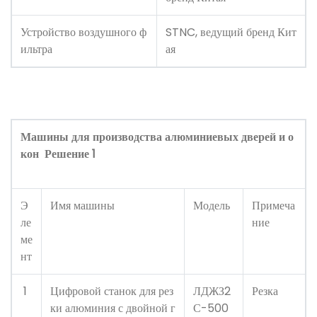
Устройство воздушного ф
STNC, ведущий бренд Кит
ильтра
ая
Машины для производства алюминиевых дверей и о
кон
Решение 1
Э
Имя машины
Модель
Примеча
ле
ние
ме
нт
1
Цифровой станок для рез
ЛДЖЗ2
Резка
ки алюминия с двойной г
С-500