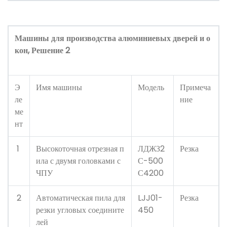
Машины для производства алюминиевых дверей и о
кон, Решение 2
Э
Имя машины
Модель
Примеча
ле
ние
ме
нт
1
Высокоточная отрезная п
ЛДЖЗ2
Резка
ила с двумя головками с
С-500
ЧПУ
С4200
2
Автоматическая пила для
LJJ01-
Резка
резки угловых соедините
450
лей