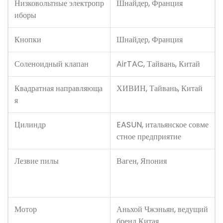
Низковольтные электропр
Шнайдер, Франция
иборы
Кнопки
Шнайдер, Франция
Соленоидный клапан
AirTAC, Тайвань, Китай
Квадратная направляюща
ХИВИН, Тайвань, Китай
я
Цилиндр
EASUN, итальянское совме
стное предприятие
Лезвие пилы
Ваген, Япония
Мотор
Аньхой Чжэньян, ведущий
бренд Китая