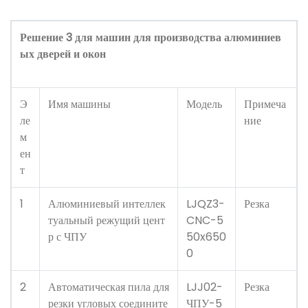
Решение 3 для машин для производства алюминиев
ых дверей и окон
Э
Имя машины
Модель
Примеча
ле
ние
м
ен
т
1
Алюминиевый интеллек
LJQZ3-
Резка
туальный режущий цент
CNC-5
р с ЧПУ
50x650
0
2
Автоматическая пила для
LJJ02-
Резка
резки угловых соедините
ЧПУ-5