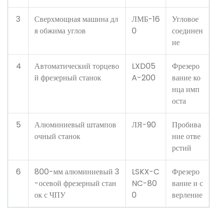
3
Сверхмощная машина дл
ЛМБ-16
Угловое
я обжима углов
0
соединен
ие
4
Автоматический торцево
LXD05
Фрезеро
й фрезерный станок
A-200
вание ко
нца имп
оста
5
Алюминиевый штампов
ЛЯ-90
Пробива
очный станок
ние отве
рстий
6
800-мм алюминиевый 3
LSKX-C
Фрезеро
-осевой фрезерный стан
NC-80
вание и с
ок с ЧПУ
0
верление