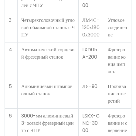
лей с ЧПУ
00
3
Четырехголовочный угло
ЛМ4С-
Угловое
вой обжимной станок с Ч
120х180
соединен
ПУ
0х3000
ие
4
Автоматический торцево
LXD05
Фрезеро
й фрезерный станок
A-200
вание ко
нца имп
оста
5
Алюминиевый штампов
ЛЯ-90
Пробива
очный станок
ние отве
рстий
6
3000-мм алюминиевый
LSKX-C
Фрезеро
3-осевой фрезерный цен
NC-30
вание и с
тр с ЧПУ
00
верление