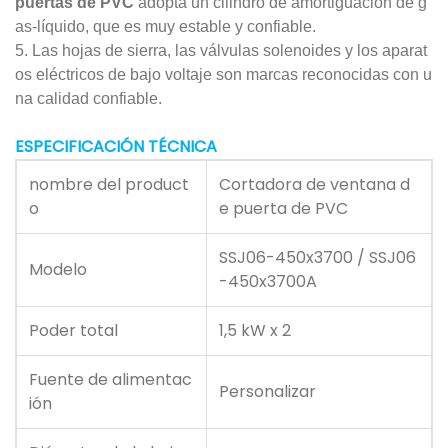
puertas de PVC
adopta un cilindro de amortiguación de g
as-líquido, que es muy estable y confiable.
5. Las hojas de sierra, las válvulas solenoides y los aparat
os eléctricos de bajo voltaje son marcas reconocidas con u
na calidad confiable.
ESPECIFICACIÓN TÉCNICA
nombre del product
Cortadora de ventana d
o
e puerta de PVC
SSJ06-450x3700 / SSJ06
Modelo
-450x3700A
Poder total
1,5 kW x 2
Fuente de alimentac
Personalizar
ión