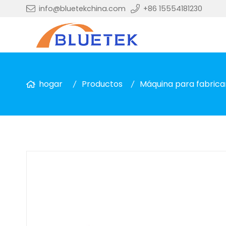
info@bluetekchina.com
+86 15554181230
hogar
Productos
Máquina para fabrica