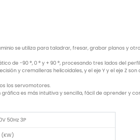
nio se utiliza para taladrar, fresar, grabar planos y otr
co de -90 °, 0 ° y + 90 °, procesando tres lados del perfil
cisión y cremalleras helicoidales, y el eje Y y el eje Z son
dos los servomotores.
ráfica es más intuitiva y sencilla, fácil de aprender y 
0V 50Hz 3P
2 (KW)